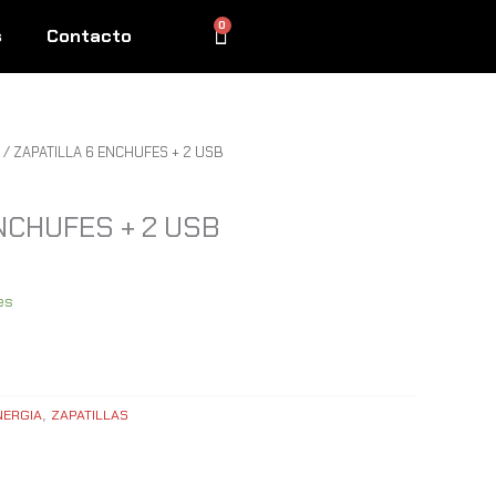
0
Cart
s
Contacto
/ ZAPATILLA 6 ENCHUFES + 2 USB
NCHUFES + 2 USB
es
NERGIA
ZAPATILLAS
,