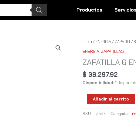
Productos
Servicio
ZAPATILLA
Inicio
/
ENERGIA
/
ZAPATILLAS
6
ENERGIA
,
ZAPATILLAS
ENCHUFES
ZAPATILLA 6 E
+
2
$
38.297,92
USB
Disponibilidad:
1 disponibl
cantidad
Añadir al carrito
1_2867
E
SKU:
Categorías: