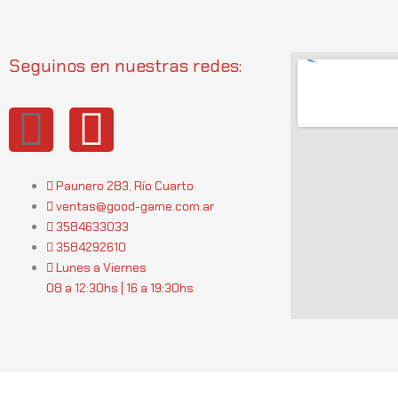
Seguinos en nuestras redes:
I
W
n
h
Paunero 283, Río Cuarto
s
a
ventas@good-game.com.ar
3584633033
t
t
3584292610
Lunes a Viernes
a
s
08 a 12:30hs | 16 a 19:30hs
g
a
r
p