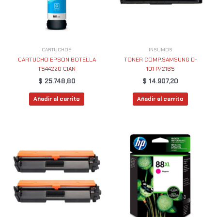
CARTUCHOS
INSUMOS
CARTUCHO EPSON BOTELLA
TONER COMP.SAMSUNG D-
T544220 CIAN
101 P/2165
$
25.748,80
$
14.907,20
Añadir al carrito
Añadir al carrito