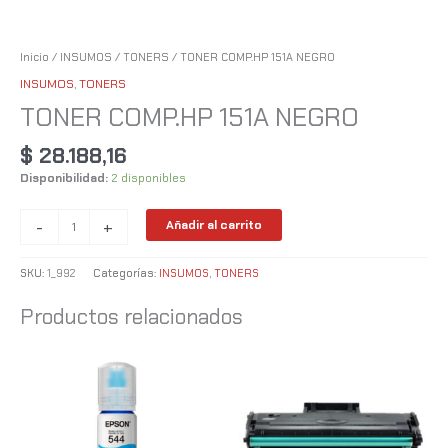
Inicio
/
INSUMOS
/
TONERS
/ TONER COMP.HP 151A NEGRO
INSUMOS
,
TONERS
TONER COMP.HP 151A NEGRO
$
28.188,16
Disponibilidad:
2 disponibles
-
+
Añadir al carrito
SKU:
1_992
Categorías:
INSUMOS
,
TONERS
Productos relacionados