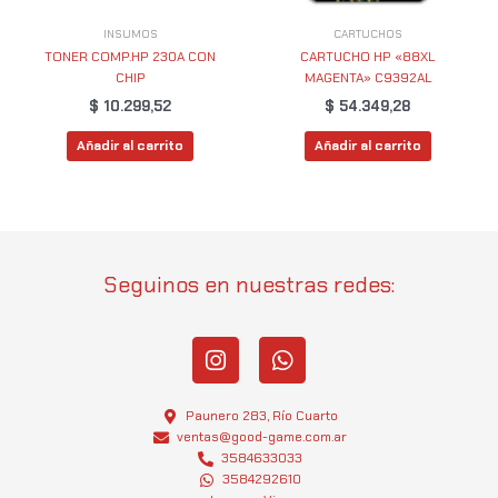
INSUMOS
CARTUCHOS
TONER COMP.HP 230A CON
CARTUCHO HP «88XL
CHIP
MAGENTA» C9392AL
$
10.299,52
$
54.349,28
Añadir al carrito
Añadir al carrito
Seguinos en nuestras redes:
I
W
n
h
s
a
t
t
Paunero 283, Río Cuarto
a
s
ventas@good-game.com.ar
g
3584633033
a
3584292610
r
p