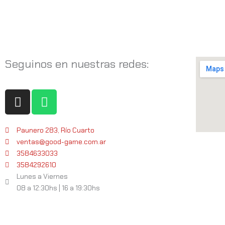
Seguinos en nuestras redes:
I
W
n
h
s
a
t
t
Paunero 283, Río Cuarto
ventas@good-game.com.ar
a
s
3584633033
g
a
3584292610
r
p
Lunes a Viernes
a
p
08 a 12:30hs | 16 a 19:30hs
m
Servicios