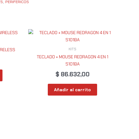
TS
PERIFERICOS
,
KITS
IRELESS
TECLADO + MOUSE REDRAGON 4 EN 1
S101BA
$
86.632,00
Añadir al carrito