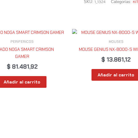
1_1324
KI
SKU:
Categorías:
PERIFERICOS
MOUSES
ADO NOGA SMART CRIMSON
MOUSE GENIUS NX-8000-S W
GAMER
$
13.861,12
$
81.481,92
Añadir al carrito
Añadir al carrito