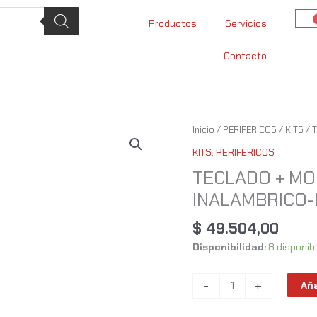
Productos
Servicios
Contacto
TECLADO
Inicio
/
PERIFERICOS
/
KITS
/ 
+
KITS
,
PERIFERICOS
MOUSE
TECLADO + MO
GENIUS
INALAMBRICO-
SS8230
INALAMBRICO-
$
49.504,00
BT
cantidad
Disponibilidad:
8 disponib
-
+
Aña