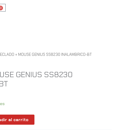
0
Cart
TECLADO + MOUSE GENIUS SS8230 INALAMBRICO-BT
USE GENIUS SS8230
BT
les
dir al carrito