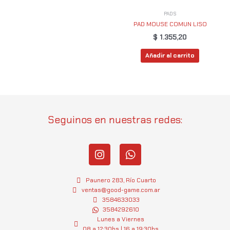
PADS
PAD MOUSE COMUN LISO
$
1.355,20
Añadir al carrito
Seguinos en nuestras redes:
I
W
n
h
s
a
t
t
Paunero 283, Río Cuarto
a
s
ventas@good-game.com.ar
g
3584633033
a
3584292610
r
p
Lunes a Viernes
a
p
08 a 12:30hs | 16 a 19:30hs