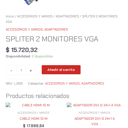
Inicio
/
ACCESORIOS Y VARIOS
/
ADAPTADORES
/ SPLITER 2 MONITORES
VGA
ACCESORIOS Y VARIOS
,
ADAPTADORES
SPLITER 2 MONITORES VGA
$
15.720,32
Disponibilidad:
2 disponibles
-
+
Añadir al carrito
1_2426
ACCESORIOS Y VARIOS
ADAPTADORES
SKU:
Categorías:
,
Productos relacionados
ACCESORIOS Y VARIOS
ACCESORIOS Y VARIOS
CABLE HDMI 10 M
ADAPTADOR DVI-D 24+1 A
VGA
$
17.888,64