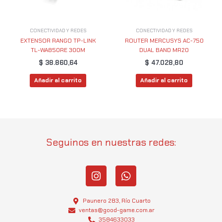
CONECTIVIDAD Y REDES
CONECTIVIDAD Y REDES
EXTENSOR RANGO TP-LINK
ROUTER MERCUSYS AC-750
TL-WA850RE 300M
DUAL BAND MR20
$
38.860,64
$
47.028,80
Añadir al carrito
Añadir al carrito
Seguinos en nuestras redes:
I
W
n
h
s
a
t
t
Paunero 283, Río Cuarto
a
s
ventas@good-game.com.ar
3584633033