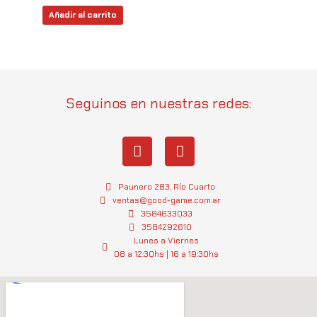
Añadir al carrito
Seguinos en nuestras redes:
I
W
n
h
s
a
t
t
Paunero 283, Río Cuarto
a
s
ventas@good-game.com.ar
g
3584633033
a
3584292610
r
p
Lunes a Viernes
a
p
08 a 12:30hs | 16 a 19:30hs
m