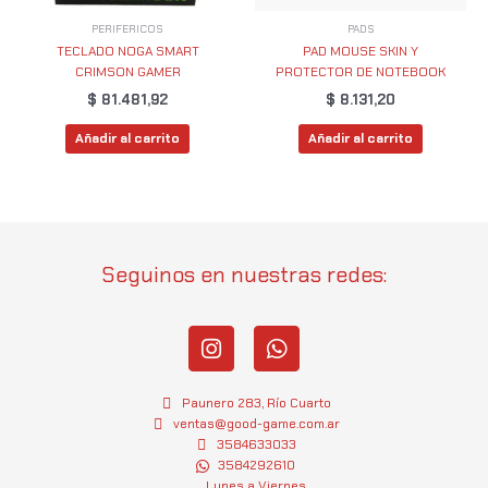
PERIFERICOS
PADS
TECLADO NOGA SMART
PAD MOUSE SKIN Y
CRIMSON GAMER
PROTECTOR DE NOTEBOOK
$
81.481,92
$
8.131,20
Añadir al carrito
Añadir al carrito
Seguinos en nuestras redes:
I
W
n
h
s
a
t
t
Paunero 283, Río Cuarto
a
s
ventas@good-game.com.ar
g
3584633033
a
3584292610
r
p
Lunes a Viernes