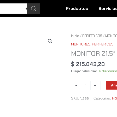
Productos
Servicio
MONITOR
Inicio
/
PERIFERICOS
/
MONIT
21.5"
MONITORES
,
PERIFERICOS
MSI
MONITOR 21.5″
PRO
MP-
$
215.043,20
225
Disponibilidad:
6 disponib
cantidad
-
+
Aña
1_366
MO
SKU:
Categorías: