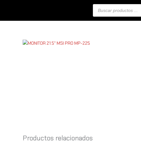
Ir
Búsqueda
al
de
productos
contenido
Productos relacionados