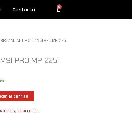
0
Cart
s
Contacto
ORES
/ MONITOR 21.5″ MSI PRO MP-225
 MSI PRO MP-225
les
dir al carrito
NITORES
PERIFERICOS
,