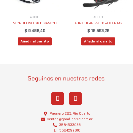
AUDIO
AUDIO
MICROFONO SK DINAMICO
AURICULAR P-881 «OFERTA»
$
9.486,40
$
18.593,28
Añadir al carrito
Añadir al carrito
Seguinos en nuestras redes:
I
W
n
h
s
a
t
t
Paunero 283, Río Cuarto
a
s
ventas@good-game.com.ar
g
3584633033
a
3584292610
r
p