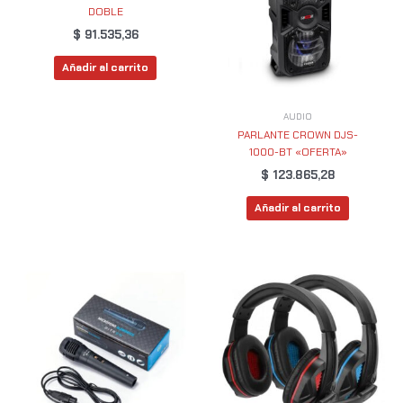
DOBLE
$
91.535,36
Añadir al carrito
AUDIO
PARLANTE CROWN DJS-
1000-BT «OFERTA»
$
123.865,28
Añadir al carrito