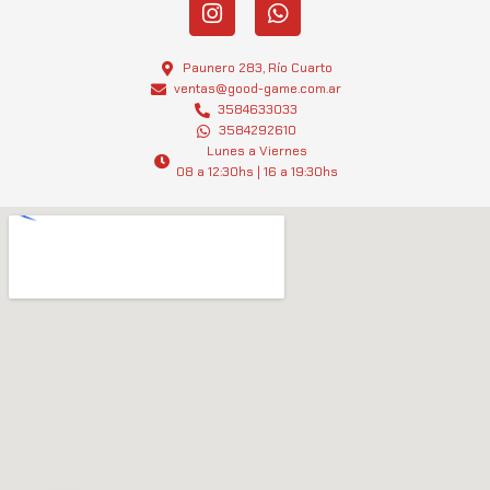
I
W
n
h
s
a
t
t
Paunero 283, Río Cuarto
a
s
ventas@good-game.com.ar
g
3584633033
a
3584292610
r
p
Lunes a Viernes
a
p
08 a 12:30hs | 16 a 19:30hs
m