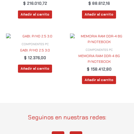
$
216.010,72
$
88.612,16
Añadir al carrito
Añadir al carrito
COMPONENTES PC
COMPONENTES PC
GABI. P/HD 2.5 3.0
MEMORIA RAM DDR-4 8G
$
12.376,00
P/NOTEBOOK
Añadir al carrito
$
158.412,80
Añadir al carrito
Seguinos en nuestras redes: