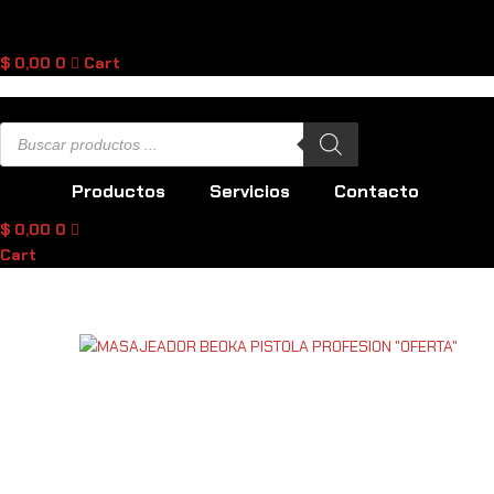
Ir
al
contenido
$
0,00
0
Cart
Búsqueda
de
productos
Productos
Servicios
Contacto
$
0,00
0
Cart