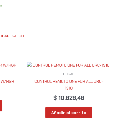
es
OGAR
SALUD
,
HOGAR
K W/HGR
CONTROL REMOTO ONE FOR ALL URC-
1910
$
10.828,48
Añadir al carrito