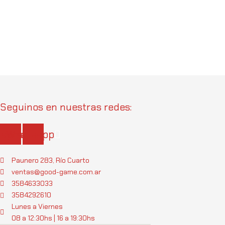
Seguinos en nuestras redes:
tagram
Whatsapp
Paunero 283, Río Cuarto
ventas@good-game.com.ar
3584633033
3584292610
Lunes a Viernes
08 a 12:30hs | 16 a 19:30hs