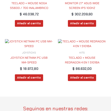
TECLADO + MOUSE NOGA
MONITOR 27″ ASUS WIDE
S5600 / 700 INALAMBRICO
SCREEN IPS 100HZ
$
46.038,72
$
302.209,60
Añadir al carrito
Añadir al carrito
JOYSTICKS
KITS
JOYSTICK NETMAK PC USB
TECLADO + MOUSE
NM-SPEED
REDRAGON 4 EN 1 S101BA
$
18.972,80
$
86.632,00
Añadir al carrito
Añadir al carrito
Seguinos en nuestras redes: