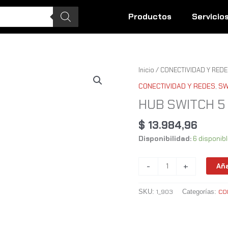
Productos
Servicio
HUB
Inicio
/
CONECTIVIDAD Y REDE
SWITCH
CONECTIVIDAD Y REDES
,
SW
5
HUB SWITCH 5 
P
CUDY
$
13.984,96
GIGABIT
Disponibilidad:
6 disponib
cantidad
-
+
Aña
1_903
CO
SKU:
Categorías: