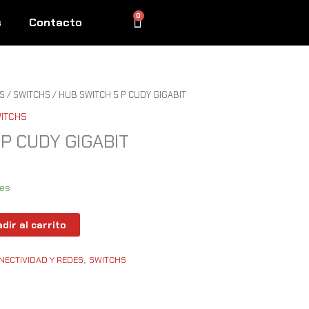
0
Cart
s
Contacto
S
/
SWITCHS
/ HUB SWITCH 5 P CUDY GIGABIT
ITCHS
P CUDY GIGABIT
les
dir al carrito
NECTIVIDAD Y REDES
SWITCHS
,