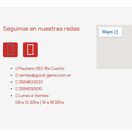
Seguinos en nuestras redes:
I
W
n
h
Paunero 283, Río Cuarto
s
a
ventas@good-game.com.ar
3584633033
t
t
3584292610
Lunes a Viernes
a
s
08 a 12:30hs | 16 a 19:30hs
g
a