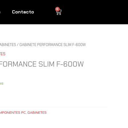
0
Cart
s
Contacto
ABINETES
/ GABINETE PERFORMANCE SLIM F-600W
TES
FORMANCE SLIM F-600W
es
MPONENTES PC
,
GABINETES