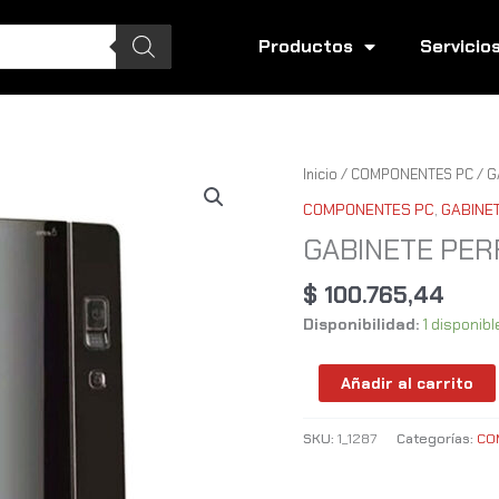
Productos
Servicio
GABINETE
Inicio
/
COMPONENTES PC
/
G
PERFORMANCE
COMPONENTES PC
,
GABINE
SLIM
GABINETE PER
F-
600W
$
100.765,44
cantidad
Disponibilidad:
1 disponibl
Añadir al carrito
SKU:
1_1287
Categorías:
CO