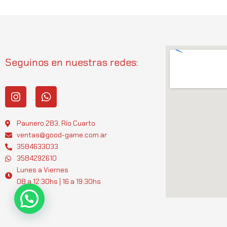
Seguinos en nuestras redes:
I
W
n
h
s
a
t
t
Paunero 283, Río Cuarto
a
s
ventas@good-game.com.ar
g
a
3584633033
r
p
3584292610
a
p
Lunes a Viernes
m
08 a 12:30hs | 16 a 19:30hs