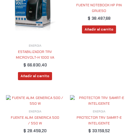
FUENTE NOTEBOOK HP PIN
GRUESO
$
38.487,68
Añadir al carrito
ENERGIA
ESTABILIZADOR TRV
MICROVOLT-H 1000 VA
$
66.830,40
Añadir al carrito
ENERGIA
ENERGIA
FUENTE ALIM. GENERICA 500
PROTECTOR TRV SAMRT-E
/ 550 W
INTELIGENTE
$
28.459,20
$
33.159,52