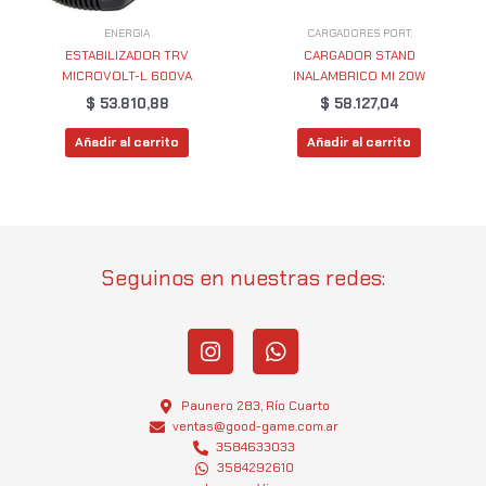
ENERGIA
CARGADORES PORT.
ESTABILIZADOR TRV
CARGADOR STAND
MICROVOLT-L 600VA
INALAMBRICO MI 20W
$
53.810,88
$
58.127,04
Añadir al carrito
Añadir al carrito
Seguinos en nuestras redes:
I
W
n
h
s
a
t
t
Paunero 283, Río Cuarto
a
s
ventas@good-game.com.ar
g
3584633033
a
3584292610
r
p