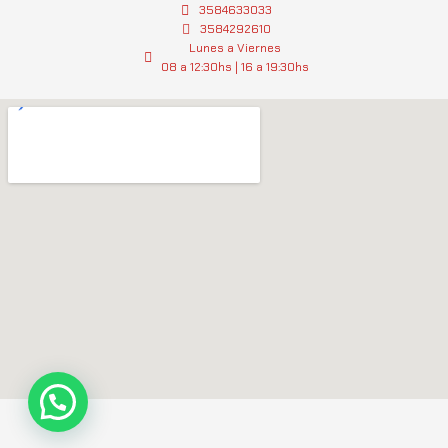
g
3584633033
a
3584292610
r
p
Lunes a Viernes
a
p
08 a 12:30hs | 16 a 19:30hs
m