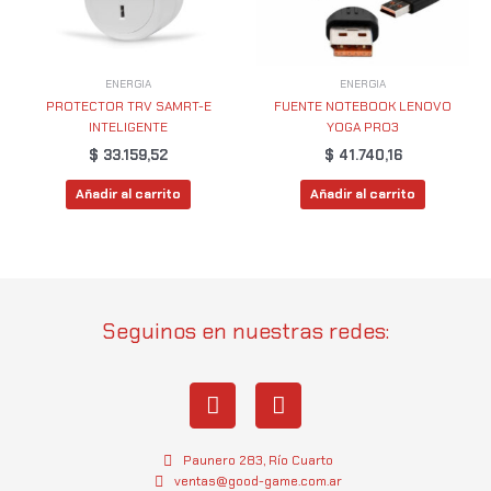
ENERGIA
ENERGIA
PROTECTOR TRV SAMRT-E
FUENTE NOTEBOOK LENOVO
INTELIGENTE
YOGA PRO3
$
33.159,52
$
41.740,16
Añadir al carrito
Añadir al carrito
Seguinos en nuestras redes:
I
W
n
h
s
a
t
t
Paunero 283, Río Cuarto
a
s
ventas@good-game.com.ar