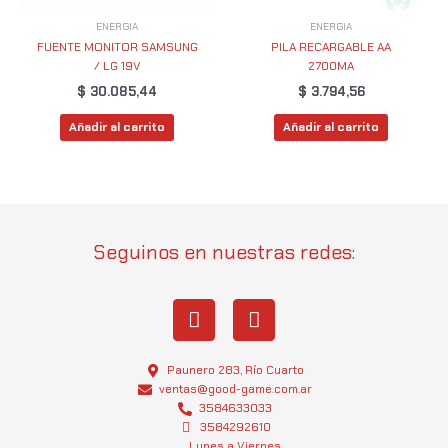
ENERGIA
ENERGIA
FUENTE MONITOR SAMSUNG
PILA RECARGABLE AA
/ LG 19V
2700MA
$
30.085,44
$
3.794,56
Añadir al carrito
Añadir al carrito
Seguinos en nuestras redes:
I
W
n
h
s
a
t
t
Paunero 283, Río Cuarto
a
s
ventas@good-game.com.ar
g
3584633033
a
3584292610
r
p
Lunes a Viernes