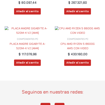
$
80.097,44
$
267.321,60
Añadir al carrito
Añadir al carrito
COMPONENTES PC
COMPONENTES PC
PLACA MADRE GIGABYTE A-
CPU AMD RYZEN 5 8600G
520M-K V2 (AM4)
AM5 CON VIDEO
$
117.076,96
$
433.160,00
Añadir al carrito
Añadir al carrito
Seguinos en nuestras redes: