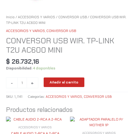
Inicio
/
ACCESORIOS Y VARIOS
/
CONVERSOR USB
/ CONVERSOR USB WIR.
TP-LINK T2U AC600 MINI
ACCESORIOS Y VARIOS
,
CONVERSOR USB
CONVERSOR USB WIR. TP-LINK
T2U AC600 MINI
$
26.732,16
Disponibilidad:
4 disponibles
-
+
Añadir al carrito
1_1141
ACCESORIOS Y VARIOS
CONVERSOR USB
SKU:
Categorías:
,
Productos relacionados
ACCESORIOS Y VARIOS
ACCESORIOS Y VARIOS
CABLE AUDIO 2-RCA A 2-RCA