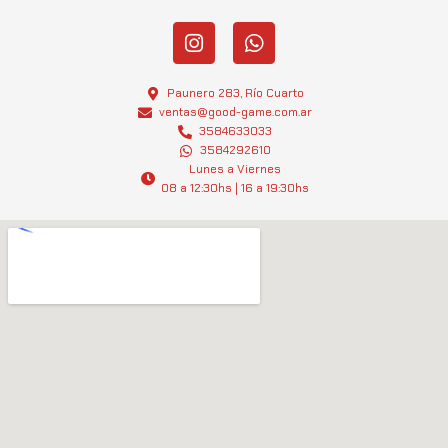
I
W
n
h
s
a
t
t
Paunero 283, Río Cuarto
a
s
ventas@good-game.com.ar
g
3584633033
a
3584292610
r
p
Lunes a Viernes
a
p
08 a 12:30hs | 16 a 19:30hs
m