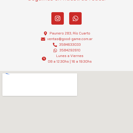
I
W
n
h
s
a
t
t
Paunero 283, Río Cuarto
a
s
ventas@good-game.com.ar
g
3584633033
a
3584292610
r
p
Lunes a Viernes
a
p
08 a 12:30hs | 16 a 19:30hs
m