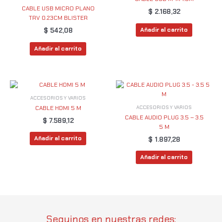
CABLE USB MICRO PLANO
$
2.168,32
TRV 0.23CM BLISTER
Añadir al carrito
$
542,08
Añadir al carrito
ACCESORIOS Y VARIOS
ACCESORIOS Y VARIOS
CABLE HDMI 5 M
CABLE AUDIO PLUG 3.5 – 3.5
$
7.589,12
5 M
Añadir al carrito
$
1.897,28
Añadir al carrito
Seguinos en nuestras redes: