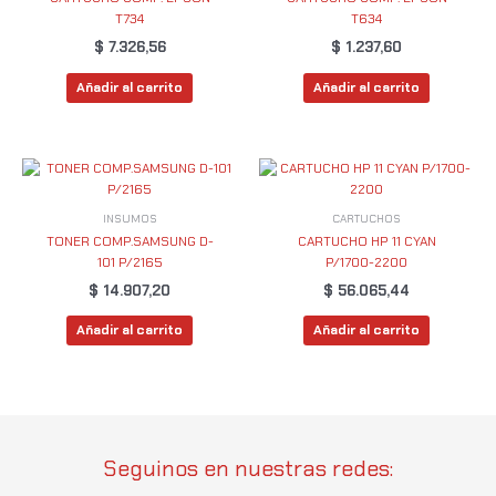
T734
T634
$
7.326,56
$
1.237,60
Añadir al carrito
Añadir al carrito
INSUMOS
CARTUCHOS
TONER COMP.SAMSUNG D-
CARTUCHO HP 11 CYAN
101 P/2165
P/1700-2200
$
14.907,20
$
56.065,44
Añadir al carrito
Añadir al carrito
Seguinos en nuestras redes: