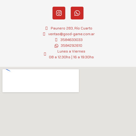
I
W
n
h
s
a
t
t
Paunero 283, Río Cuarto
a
s
ventas@good-game.com.ar
g
3584633033
a
3584292610
r
p
Lunes a Viernes
a
p
08 a 12:30hs | 16 a 19:30hs
m