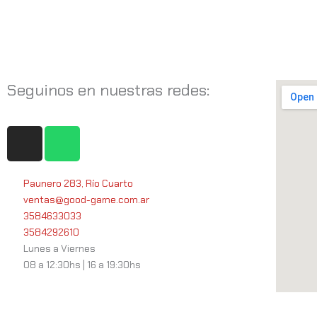
Seguinos en nuestras redes:
I
W
n
h
s
a
t
t
Paunero 283, Río Cuarto
ventas@good-game.com.ar
a
s
3584633033
g
a
3584292610
r
p
Lunes a Viernes
a
p
08 a 12:30hs | 16 a 19:30hs
m