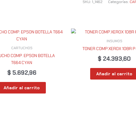
SKU:
1_1462
Categorías:
CA
INSUMOS
CARTUCHOS
TONER COMP.XEROX 108R P
UCHO COMP. EPSON BOTELLA
$
24.393,60
T664 CYAN
$
5.692,96
Añadir al carrito
Añadir al carrito