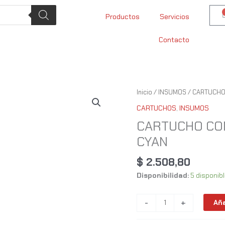
Productos
Servicios
Contacto
CARTUCHO
Inicio
/
INSUMOS
/
CARTUCH
COMP.
CARTUCHOS
,
INSUMOS
EPSON
CARTUCHO COM
BOTELLA
CYAN
504
/
$
2.508,80
544
CYAN
Disponibilidad:
5 disponib
cantidad
-
+
Aña