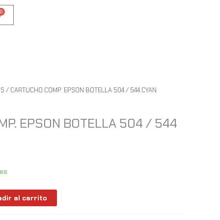
0
Cart
OS
/ CARTUCHO COMP. EPSON BOTELLA 504 / 544 CYAN
P. EPSON BOTELLA 504 / 544
les
dir al carrito