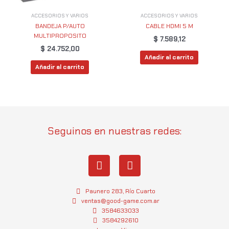
ACCESORIOS Y VARIOS
ACCESORIOS Y VARIOS
BANDEJA P/AUTO
CABLE HDMI 5 M
MULTIPROPOSITO
$
7.589,12
$
24.752,00
Añadir al carrito
Añadir al carrito
Seguinos en nuestras redes:
I
W
n
h
s
a
t
t
Paunero 283, Río Cuarto
a
s
ventas@good-game.com.ar
g
3584633033
a
3584292610
r
p