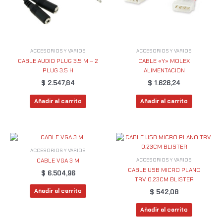
ACCESORIOS Y VARIOS
ACCESORIOS Y VARIOS
CABLE AUDIO PLUG 3.5 M – 2
CABLE «Y» MOLEX
PLUG 3.5 H
ALIMENTACION
$
2.547,84
$
1.626,24
Añadir al carrito
Añadir al carrito
ACCESORIOS Y VARIOS
ACCESORIOS Y VARIOS
CABLE VGA 3 M
CABLE USB MICRO PLANO
$
6.504,96
TRV 0.23CM BLISTER
Añadir al carrito
$
542,08
Añadir al carrito