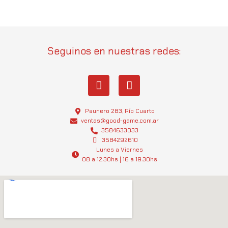
Seguinos en nuestras redes:
I
W
n
h
s
a
t
t
Paunero 283, Río Cuarto
a
s
ventas@good-game.com.ar
g
3584633033
a
3584292610
r
p
Lunes a Viernes
a
p
08 a 12:30hs | 16 a 19:30hs
m