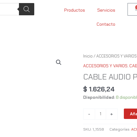
Productos
Servicios
Contacto
CABLE
Inicio
/
ACCESORIOS Y VARIOS
AUDIO
ACCESORIOS Y VARIOS
,
CA
PLUG
CABLE AUDIO PL
3.5
-
$
1.626,24
3.5
Disponibilidad:
8 disponib
1.5M
cantidad
-
+
Aña
SKU:
1_1558
Categorías:
AC