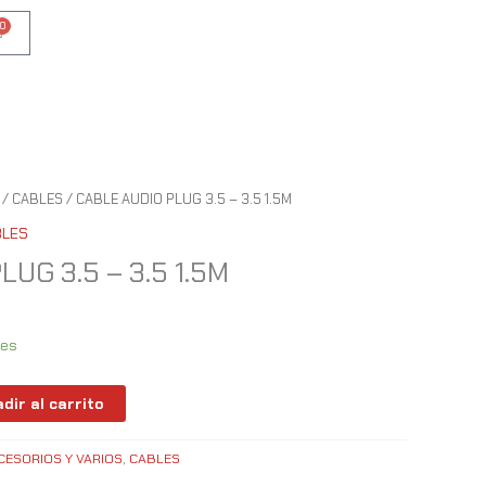
0
Cart
/
CABLES
/ CABLE AUDIO PLUG 3.5 – 3.5 1.5M
BLES
UG 3.5 – 3.5 1.5M
les
dir al carrito
CESORIOS Y VARIOS
,
CABLES