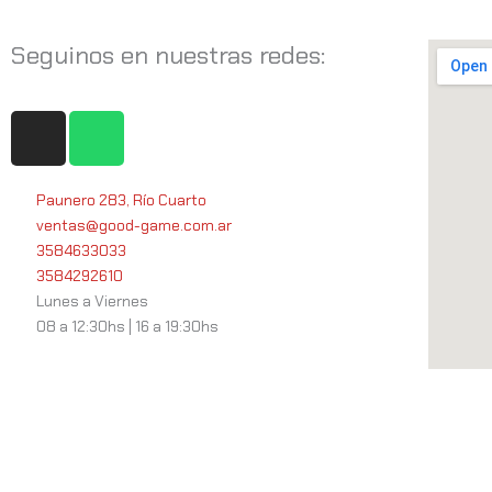
Seguinos en nuestras redes:
I
W
n
h
s
a
t
t
Paunero 283, Río Cuarto
ventas@good-game.com.ar
a
s
3584633033
g
a
3584292610
r
p
Lunes a Viernes
a
p
08 a 12:30hs | 16 a 19:30hs
m
Servicios