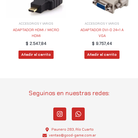
ACCESORIOS Y VARIOS
ACCESORIOS Y VARIOS
ADAPTADOR HDMI / MICRO
ADAPTADOR DVI-D 24+1 A
HDMI
VGA
$
2.547,84
$
9.757,44
Añadir al carrito
Añadir al carrito
Seguinos en nuestras redes:
I
W
n
h
s
a
t
t
Paunero 283, Río Cuarto
a
s
ventas@good-game.com.ar