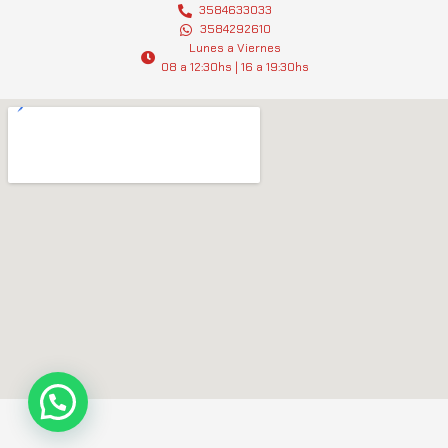
g
3584633033
a
3584292610
r
p
Lunes a Viernes
a
p
08 a 12:30hs | 16 a 19:30hs
m