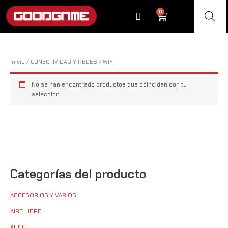
Ir
0
Cart
al
contenido
Inicio
/
CONECTIVIDAD Y REDES
/ WIFI
No se han encontrado productos que coincidan con tu
selección.
Categorías del producto
ACCESORIOS Y VARIOS
AIRE LIBRE
AUDIO