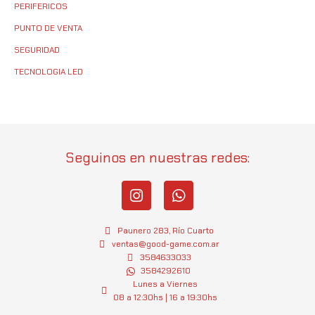
PERIFERICOS
PUNTO DE VENTA
SEGURIDAD
TECNOLOGIA LED
Seguinos en nuestras redes:
I
W
n
h
s
a
t
t
Paunero 283, Río Cuarto
a
s
ventas@good-game.com.ar
g
3584633033
a
3584292610
r
p
Lunes a Viernes
a
p
08 a 12:30hs | 16 a 19:30hs
m